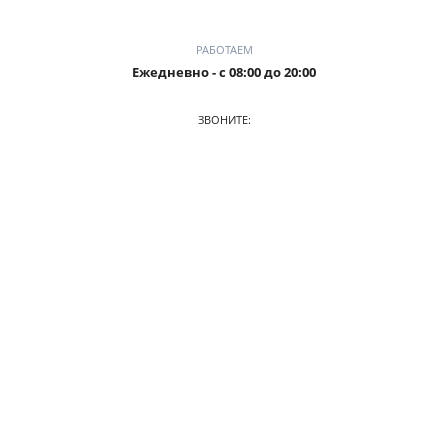
РАБОТАЕМ
Ежедневно - с 08:00 до 20:00
ЗВОНИТЕ:
+7 (905) 241 5115
ПРИХОДИТЕ:
г. Калининград, ул. Аксакова, 133, 1 этаж
О КОМПАНИИ
АВТОПАРК
ПРАЙС
АКЦИИ
УСЛОВИЯ АРЕНДЫ
ОТЗЫВЫ
СТАТЬИ
КОНТАКТЫ
© 2026. Аренда авто в Калининграде, автопрокат Калининград
Разработка сайта —
Айти-Сити