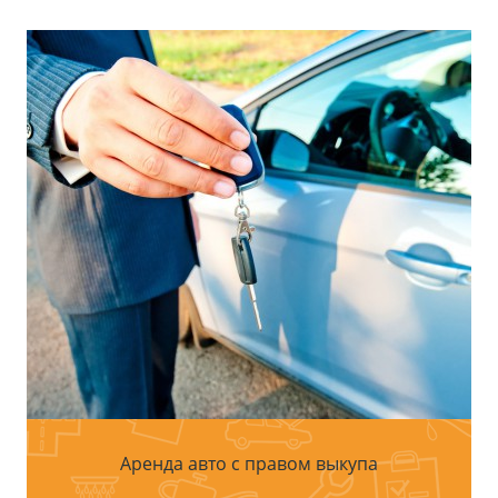
ЗАКАЗАТЬ КОНСУЛЬТАЦИЮ
Аренда авто с правом выкупа
Наша компания предлагает услугу по
аренде авто с дальнейшей