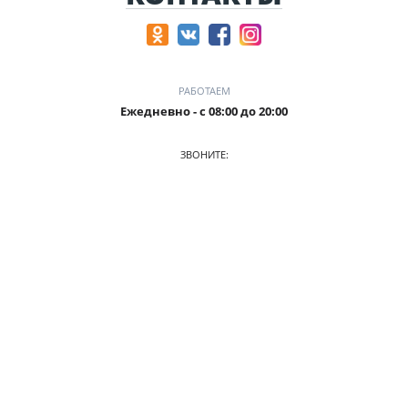
РАБОТАЕМ
Ежедневно - с 08:00 до 20:00
ЗВОНИТЕ:
+7 (905) 241 5115
ПРИХОДИТЕ:
г. Калининград, ул. Аксакова, 133, 1 этаж
О КОМПАНИИ
АВТОПАРК
ПРАЙС
АКЦИИ
УСЛОВИЯ АРЕНДЫ
ОТЗЫВЫ
СТАТЬИ
КОНТАКТЫ