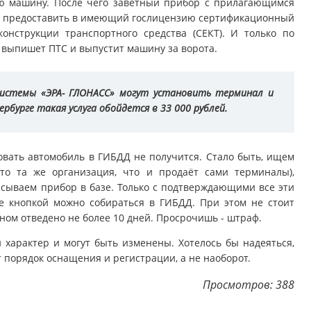
ю машину. После чего заветный прибор с прилагающимся
о предоставить в имеющий гослицензию сертификационный
онструкции транспортного средства (СЕКТ). И только по
выпишет ПТС и выпустит машину за ворота.
системы «ЭРА- ГЛОНАСС» могут установить терминал и
рбурге такая услуга обойдется в 33 000 рублей.
овать автомобиль в ГИБДД не получится. Стало быть, ищем
это та же организация, что и продаёт сами терминалы),
исываем прибор в базе. Только с подтверждающими все эти
 кнопкой можно собираться в ГИБДД. При этом не стоит
оном отведено не более 10 дней. Просрочишь - штраф.
арактер и могут быть изменены. Хотелось бы надеяться,
 порядок оснащения и регистрации, а не наоборот.
Просмотров: 388