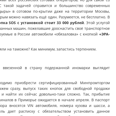
С такой задачей справится и большинство современных
дыры» в сотовом по-крытии даже на территории Москвы,
ым можно навязать ещё один. Разумеется, не бесплатно. В
опка SOS с установкой стоит 33 000 рублей
. Этой услугой
ованных машин, пожелавшие дооснастить своё транспортное
ируемые в России автомобили «обязаловка» с кнопкой
«ЭРА-
ряли на таможне? Как минимум, запастись терпением.
и ввезенной в страну подержанной иномарки выглядит
ходимо приобрести сертифицированный Минпромторгом
жем сразу, выпуск таких кнопок для свободной продажи
, и найти их сейчас довольно-таки сложно. Так, прибытие
иналов в Приморье ожидается в начале апреля. В паспорт
ора вносятся VIN автомобиля, номера кузова и шасси, а
ель дает расписку с обязательством установить данное