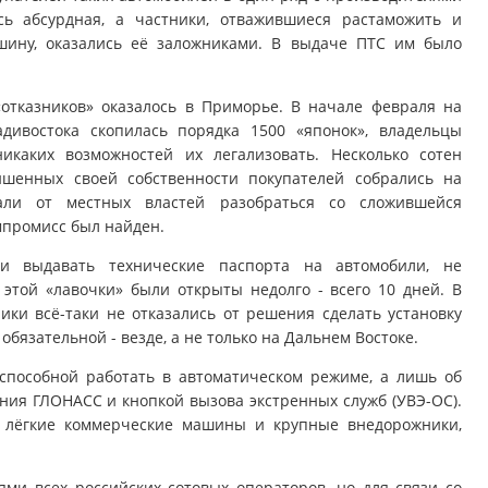
сь абсурдная, а частники, отважившиеся растаможить и
шину, оказались её заложниками. В выдаче ПТС им было
«отказников» оказалось в Приморье. В начале февраля на
дивостока скопилась порядка 1500 «японок», владельцы
икаких возможностей их легализовать. Несколько сотен
ишенных своей собственности покупателей собрались на
али от местных властей разобраться со сложившейся
мпромисс был найден.
 выдавать технические паспорта на автомобили, не
этой «лавочки» были открыты недолго - всего 10 дней. В
ики всё-таки не отказались от решения сделать установку
бязательной - везде, а не только на Дальнем Востоке.
 способной работать в автоматическом режиме, а лишь об
ния ГЛОНАСС и кнопкой вызова экстренных служб (УВЭ-ОС).
 лёгкие коммерческие машины и крупные внедорожники,
ями всех российских сотовых операторов, но для связи со