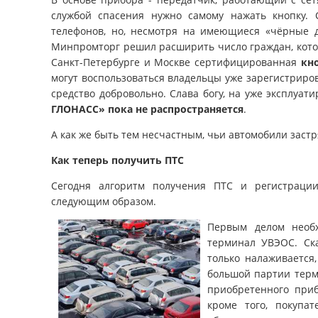
службой спасения нужно самому нажать кнопку. 
телефонов, но, несмотря на имеющиеся «чёрные 
Минпромторг решил расширить число граждан, котор
Санкт-Петербурге и Москве сертифицированная
кн
могут воспользоваться владельцы уже зарегистрир
средство добровольно. Слава богу, на уже эксплуат
ГЛОНАСС» пока не распространяется
.
А как же быть тем несчастным, чьи автомобили заст
Как теперь получить ПТС
Сегодня алгоритм получения ПТС и регистраци
следующим образом.
Первым делом необ
терминал УВЭОС. Ска
только налаживается
большой партии терм
приобретенного приб
кроме того, покупат