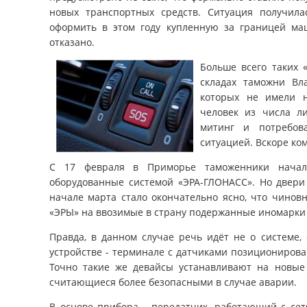
новых транспортных средств. Ситуация получила
оформить в этом году купленную за границей ма
отказано.
Больше всего таких 
складах таможни Вла
которых не имели н
человек из числа л
митинг и потребов
ситуацией. Вскоре ко
С 17 февраля в Приморье таможенники начали
оборудованные системой «ЭРА-ГЛОНАСС». Но двери 
начале марта стало окончательно ясно, что чиновн
«ЭРЫ» на ввозимые в страну подержанные иномарки о
Правда, в данном случае речь идёт не о системе,
устройстве - терминале с датчиками позиционирова
Точно такие же девайсы устанавливают на новые
считающиеся более безопасными в случае аварии.
В основе прибора - передатчик, работающий с сет